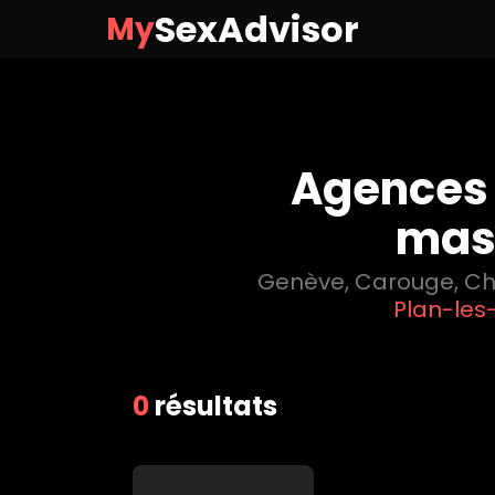
SexAdvisor
My
Agences d
mas
Genève
,
Carouge
,
C
Plan-les
0
résultats