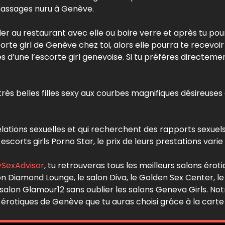
massages nuru à Genève.
ler au restaurant avec elle ou boire verre et après tu pour
corte girl de Genève chez toi, alors elle pourra te recevoi
 d’une l’escorte girl genevoise. Si tu préfères directement a
rès belles filles sexy aux courbes magnifiques désireuses 
elations sexuelles et qui recherchent des rapports sexuel
orts girls Porno Star, le prix de leurs prestations varie
SexAdvisor
, tu retrouveras tous les meilleurs salons ér
on Diamond Lounge, le salon Diva, le Golden Sex Center, le
 salon Glamour12 sans oublier les salons Geneva Girls. Not
 érotiques de Genève que tu auras choisi grâce à la carte