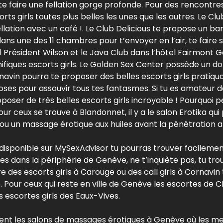
e faire une fellation gorge profonde. Pour des rencontres
ts girls toutes plus belles les unes que les autres. Le Cl
llation avec un café !. Le Club Delicious te propose un b
dans une des 11 chambres pour t’envoyer en l’air, te faire su
el Président Wilson et le Java Club dans l’hôtel Fairmont 
fiques escorts girls. Le Golden Sex Center possède un d
vin pourra te proposer des belles escorts girls pratiquan
es pour assouvir tous tes fantasmes. Si tu es amateur des j
oser de très belles escorts girls incroyable ! Pourquoi p
our ceux se trouve à Blandonnet, il y a le salon Erotika q
ou un massage érotique aux huiles avant la pénétration a
disponible sur MySexAdvisor tu pourras trouver facilement
 es dans la périphérie de Genève, ne t’inquiète pas, tu tr
re des escorts girls à Carouge ou des call girls à Cornavin 
 Pour ceux qui reste en ville de Genève les escortes de
 escortes girls des Eaux-Vives.
nt les salons de massages érotiques à Genève où les mei