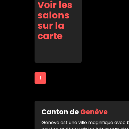
Voir les
salons
sur la
carte
1
Canton de
Genève
Genève est une ville magnifique avec be