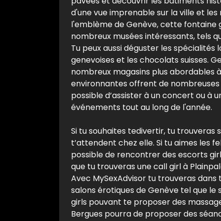
pavées et découvrir les bâtiments histo
d'une vue imprenable sur la ville et le
l'emblème de Genève, cette fontaine g
nombreux musées intéressants, tels que
Tu peux aussi déguster les spécialités 
genevoises et les chocolats suisses. Ge
nombreux magasins plus abordables à 
environnantes offrent de nombreuses po
possible d’assister à un concert ou à 
événements tout au long de l'année.
Si tu souhaites tedivertir, tu trouveras
t’attendent chez elle. Si tu aimes les 
possible de rencontrer des escorts girl
que tu trouveras une call girl à Plainpa
Avec MySexAdvisor tu trouveras dans to
salons érotiques de Genève tel que le 
girls pouvant te proposer des massages 
Bergues pourra de proposer des séance