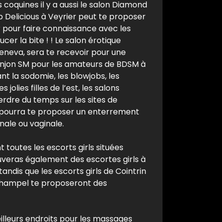
 coquines il y a aussi le salon Diamond
ub Delicious à Veyrier peut te proposer
ar pour faire connaissance avec les
cer la bite ! ! Le salon érotique
Geneva, sera te recevoir pour une
onjon SM pour les amateurs de BDSM à
t la sodomie, les blowjobs, les
olies filles de l’est, les salons
erdre du temps sur les sites de
ui pourra te proposer un enterrement
nale ou vaginale.
 toutes les escorts girls situées
ouveras également des escortes girls à
tandis que les escorts girls de Cointrin
 Champel te proposeront des
lleurs endroits pour les massages