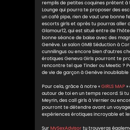
remplis de petites coquines prêtent à t
Lounge qui pourra te proposer des escor
un café pipe, rien de vaut une bonne fe
escorts girls et après tu pourras aller 
Glamour12, qui est situé entre de l’hôt
bonne séance de baise avec des magni
Genève. Le salon GMB Séduction à Corna
cunnilingus ou encore bien d’autres chos
érotiques Geneva Girls pourront te prop
rencontre tel que Tinder ou Meetic ? P
de vie de garçon à Genève inoubliable 
Pour cela, grâce à notre «
GIRLS MAP
» 
autour de toi en un temps record. Si tu
Meyrin, des call girls à Vernier ou enco
pourront te détendre avant un voyage.
expériences érotiques incroyable et les
Sur
MySexAdvisor
tu trouveras égaleme