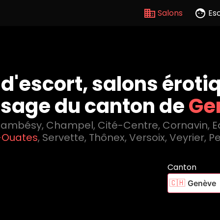
Salons
Es
'escort, salons éroti
sage du canton de
Ge
hambésy
,
Champel
,
Cité-Centre
,
Cornavin
,
E
-Ouates
,
Servette
,
Thônex
,
Versoix
,
Veyrier
,
Pe
Canton
🇨🇭