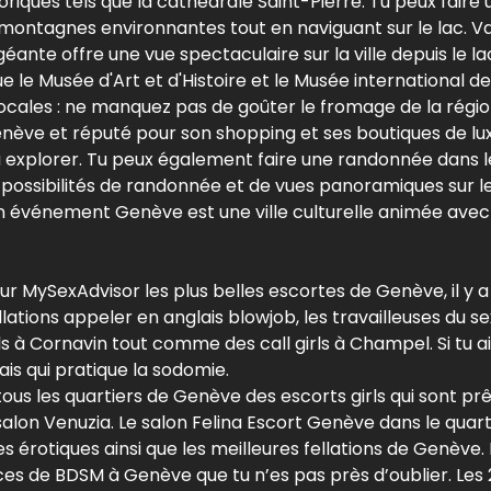
riques tels que la cathédrale Saint-Pierre. Tu peux faire u
s montagnes environnantes tout en naviguant sur le lac. Va 
éante offre une vue spectaculaire sur la ville depuis le
 le Musée d'Art et d'Histoire et le Musée international d
locales : ne manquez pas de goûter le fromage de la région
nève et réputé pour son shopping et ses boutiques de luxe e
explorer. Tu peux également faire une randonnée dans 
ssibilités de randonnée et de vues panoramiques sur le l
un événement Genève est une ville culturelle animée avec
 sur MySexAdvisor les plus belles escortes de Genève, il y a
fellations appeler en anglais blowjob, les travailleuses du
s à Cornavin tout comme des call girls à Champel. Si tu ai
lais qui pratique la sodomie.
us les quartiers de Genève des escorts girls qui sont prêt
salon Venuzia. Le salon Felina Escort Genève dans le quart
érotiques ainsi que les meilleures fellations de Genève. L’
s de BDSM à Genève que tu n’es pas près d’oublier. Les 