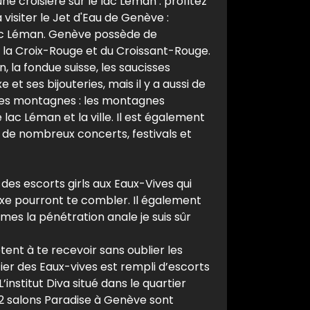
ne croisière sur le lac Léman : profitez
visiter le Jet d'Eau de Genève :
 lac Léman. Genève possède de
e la Croix-Rouge et du Croissant-Rouge.
, la fondue suisse, les saucisses
t ses bijouteries, mais il y a aussi de
les montagnes : les montagnes
ac Léman et la ville. Il est également
 de nombreux concerts, festivals et
 des escorts girls aux Eaux-Vives qui
 sexe pourront te combler. Il également
mes la pénétration anale je suis sûr
ent à te recevoir sans oublier les
ier des Eaux-vives est rempli d’escorts
institut Diva situé dans le quartier
2 salons Paradise à Genève sont