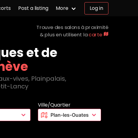
corts
Post a listing
More
Log in
Trouve des salons à proximité
& plus en utilisent la
carte
ques et de
nève
aux-vives
,
Plainpalais
,
tit-Lancy
Ville/Quartier