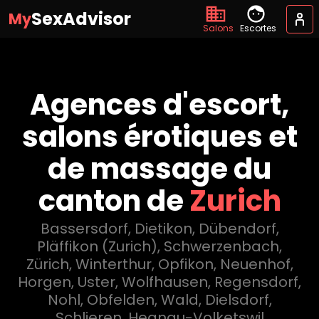
SexAdvisor
My
Salons
Escortes
Agences d'escort,
salons érotiques et
de massage du
canton de
Zurich
Bassersdorf
,
Dietikon
,
Dübendorf
,
Pläffikon (Zurich)
,
Schwerzenbach
,
Zürich
,
Winterthur
,
Opfikon
,
Neuenhof
,
Horgen
,
Uster
,
Wolfhausen
,
Regensdorf
,
Nohl
,
Obfelden
,
Wald
,
Dielsdorf
,
Schlieren
,
Hegnau-Volketswil