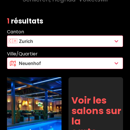
1
résultats
Canton
🇨🇭
Ville/Quartier
Voir les
salons sur
la