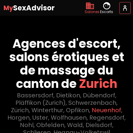
SexAdvisor
My
Salones
Escorts
Agences d'escort,
salons érotiques et
de massage du
canton de
Zurich
Bassersdorf
,
Dietikon
,
Dübendorf
,
Pläffikon (Zurich)
,
Schwerzenbach
,
Zürich
,
Winterthur
,
Opfikon
,
Neuenhof
,
Horgen
,
Uster
,
Wolfhausen
,
Regensdorf
,
Nohl
,
Obfelden
,
Wald
,
Dielsdorf
,
Schlieren
,
Hegnau-Volketswil