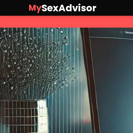
SexAdvisor
My