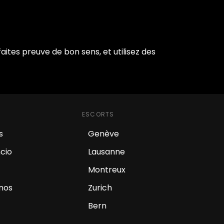
 faites preuve de bon sens, et utilisez des
ESCORTS
s
Genève
cio
Lausanne
Montreux
inos
Zurich
Bern