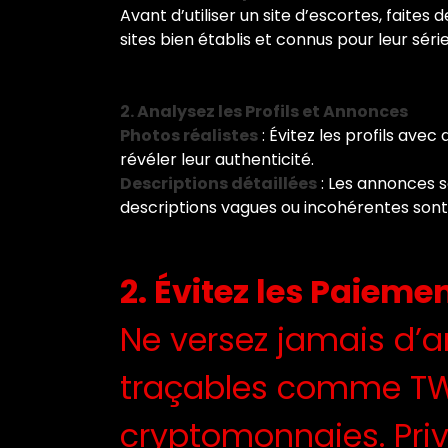
Avant d’utiliser un site d’escortes, faites
sites bien établis et connus pour leur sé
2. Analysez les Profils et Annonces
Photos réalistes
: Évitez les profils ave
révéler leur authenticité.
Descriptions détaillées
: Les annonces sé
descriptions vagues ou incohérentes sont
2. Évitez les Paieme
Ne versez jamais d’a
traçables comme TWI
cryptomonnaies. Priv