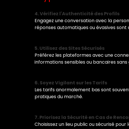
4. Vérifiez l'Authenticité des Profils
Engagez une conversation avec la personn
réponses automatiques ou évasives sont d
5. Utilisez des Sites Sécurisés
Préférez les plateformes avec une connexi
informations sensibles ou bancaires sans 
6. Soyez Vigilant sur les Tarifs
Les tarifs anormalement bas sont souvent 
pratiques du marché.
7. Priorisez la Sécurité en Cas de Renc
Choisissez un lieu public ou sécurisé po