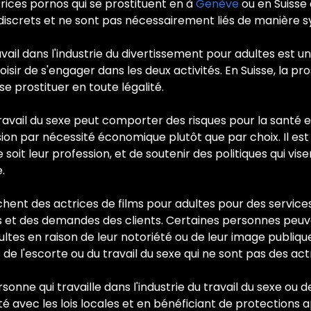
ctrices pornos qui se prostituent en à
Genève
ou en Suisse 
t discrets et ne sont pas nécessairement liés de manière 
ail dans l'industrie du divertissement pour adultes est une
sir de s'engager dans les deux activités. En Suisse, la pro
e prostituer en toute légalité.
travail du sexe peut comporter des risques pour la santé 
n par nécessité économique plutôt que par choix. Il est e
soit leur profession, et de soutenir des politiques qui visen
.
rchent des actrices de films pour adultes pour des services
 et des demandes des clients. Certaines personnes peuven
ltes en raison de leur notoriété ou de leur image publiqu
e l'escorte ou du travail du sexe qui ne sont pas des actr
onne qui travaille dans l'industrie du travail du sexe ou de
é avec les lois locales et en bénéficiant de protections 