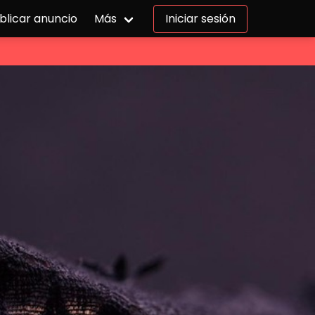
blicar anuncio
Más
Iniciar sesión