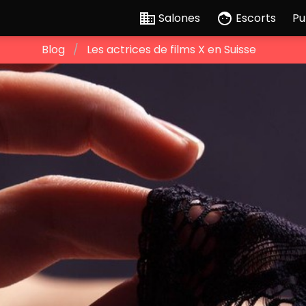
Salones
Escorts
Pu
Blog
Les actrices de films X en Suisse