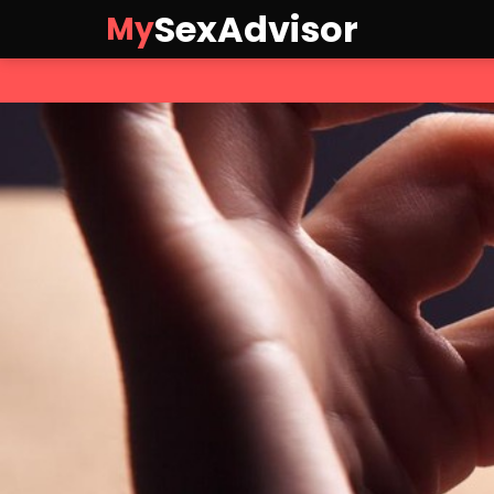
SexAdvisor
My