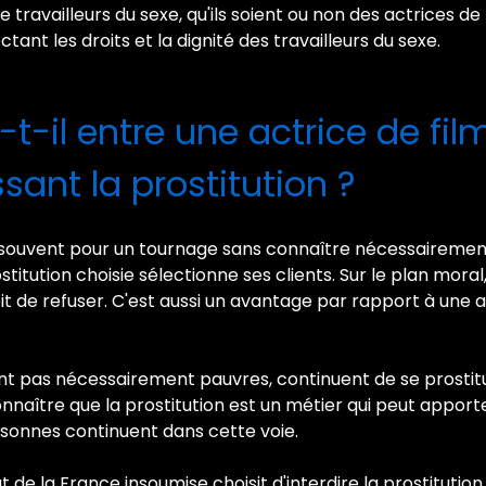
e travailleurs du sexe, qu'ils soient ou non des actrices de 
ant les droits et la dignité des travailleurs du sexe.
a-t-il entre une actrice de fi
ant la prostitution ?
e souvent pour un tournage sans connaître nécessairement 
titution choisie sélectionne ses clients. Sur le plan mora
roit de refuser. C'est aussi un avantage par rapport à une a
.
nt pas nécessairement pauvres, continuent de se prostitu
econnaître que la prostitution est un métier qui peut appor
ersonnes continuent dans cette voie.
at de la France insoumise choisit d'interdire la prostitutio