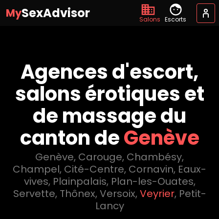
SexAdvisor
My
Salons
Escorts
Agences d'escort,
salons érotiques et
de massage du
canton de
Genève
Genève
,
Carouge
,
Chambésy
,
Champel
,
Cité-Centre
,
Cornavin
,
Eaux-
vives
,
Plainpalais
,
Plan-les-Ouates
,
Servette
,
Thônex
,
Versoix
,
Veyrier
,
Petit-
Lancy