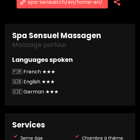
spa-sensuel.ch/en/home-en/
Spa Sensuel Massagen
Massage parlour
Languages spoken
🇫🇷 French ★★★
🇬🇧 English ★★★
🇩🇪 German ★★★
Services
3eme âge
Chambre à thème